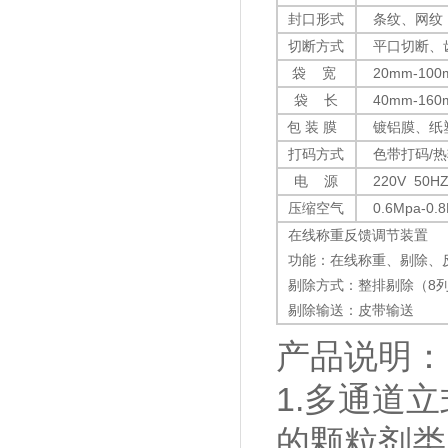
封口形式
条纹、网纹
切断方式
平口切断、齿
袋
宽
20mm-100
袋
长
40mm-160
包
装
膜
镀铝膜、纸
打码方式
色带打码
/
热
电
源
220V
50H
压缩空气
0.6Mpa-0.8
在线称重反馈调节装置
功能：在线称重、剔除、
剔除方式：整排剔除（8
剔除输送：皮带输送
产品说明：
1.多通道
的颗粒剂类