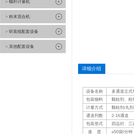
> 螺杆计量机
> 粉末混合机
> 听装线配套设备
> 其他配套设备
详细介绍
设备名称
多通道立式
包装物料
颗粒剂、粉剂
计量方式
颗粒剂
/
丸剂
通道列数
2-16
通道
包装形式
四边封、三边
速
度
≤50
袋
/
分钟